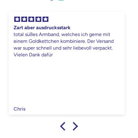
Ein Traum
Sehr schöne Armbändchen, Farben toll
abgestimmt. Freue mich schon auf den
nächszen Kauf
M.K.