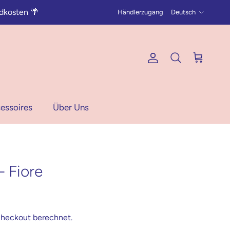
Sprache
dkosten 🌴
Händlerzugang
Deutsch
Konto
Einkaufswag
Suchen
essoires
Über Uns
 Fiore
heckout berechnet.