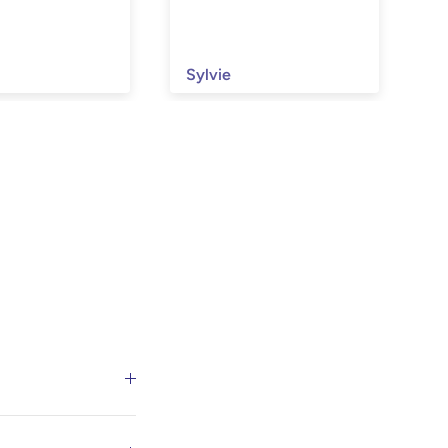
Sylvie
C