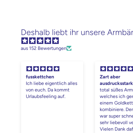
Deshalb liebt ihr unsere Armb
aus 152 Bewertungen
fusskettchen
Zart aber
Ich liebe eigentlich alles
ausdrucksstark
von euch. Da kommt
total süßes Ar
Urlaubsfeeling auf.
welches ich ge
einem Goldket

kombiniere. De
war super schne
sehr liebevoll v
Vielen Dank daf