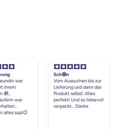
erung
Sch🤩n
S
reundin war
Vom Aussuchen bis zur
M
rt ihrem
Lieferung und dann das
d
D
 🎁..
Produkt selbst: Alles
e
äuferin war
perfekt! Und so liebevoll
u
rhalten..
verpackt… Danke

n alles supi😉