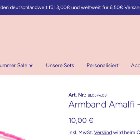
nden deutschlandweit für 3,00€ und weltweit für 6,50€ Versan
Summer Sale ☀️
Unsere Sets
Personalisiert
Acc
Art. Nr.:
BL057-c08
Armband Amalfi –
10,00 €
inkl. MwSt.
Versand
wird beim C