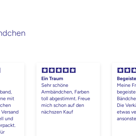
ändchen
Ein Traum
Begeist
Sehr schöne
Meine F
mband,
Armbändchen, Farben
begeiste
rne mit
toll abgestimmt. Freue
Bändchen
tchen
mich schon auf den
Die Verk
r Versand
nächszen Kauf
etwas ve
ll und
ansonste
erpackt.
ür