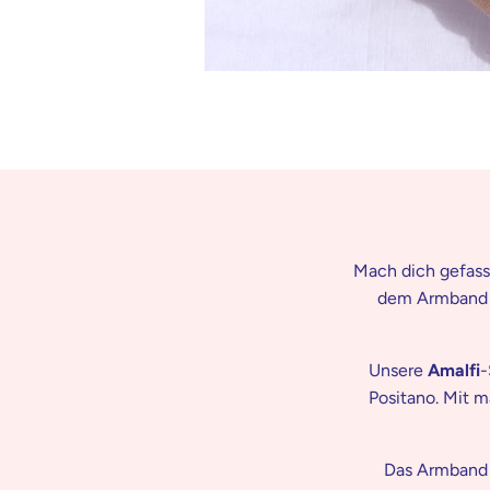
Mach dich gefasst
dem Armban
Unsere
Amalfi
-
Positano. Mit m
Das Armban